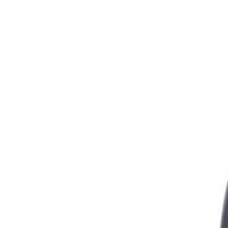
Перейти к основному содержанию
+90 212 671 82 49
Пн - Пт: 08:30 - 18:30
ПРОДУКЦИЯ
ПРОДУКЦИЯ
Показать все
Автомобильная
Промышленная